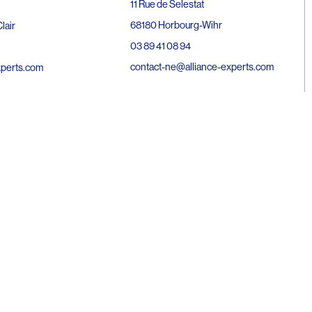
11 Rue de Selestat
68180 Horbourg-Wihr
lair
03 89 41 08 94
contact-ne@alliance-experts.com
xperts.com