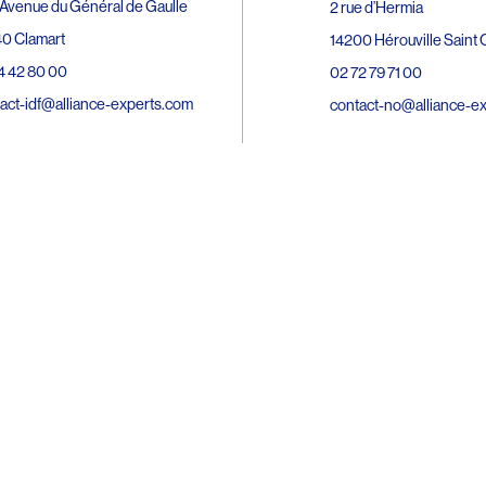
Avenue du Général de Gaulle
2 rue d’Hermia
0 Clamart
14200 Hérouville Saint C
4 42 80 00
02 72 79 71 00
act-idf@alliance-experts.com
contact-no@alliance-e
ue André Lardy Cuves de la Mare
C
8 Sainte-Marie
2 15 02 51
act-oi@alliance-experts.com