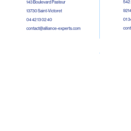
542 
143 Boulevard Pasteur
9214
13730 Saint-Victoret
01 3
04 42 13 02 40
cont
contact@alliance-experts.com
30 R
296 Avenue Jean Rieux
Bat 
31500 Toulouse
9743
05 62 47 36 20
02 6
contact-so@alliance-experts.com
cont