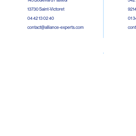
143 Boulevard Pasteur
9214
13730 Saint-Victoret
01 3
04 42 13 02 40
cont
contact@alliance-experts.com
30 R
296 Avenue Jean Rieux
Bat 
31500 Toulouse
9743
05 62 47 36 20
02 6
contact-so@alliance-experts.com
cont