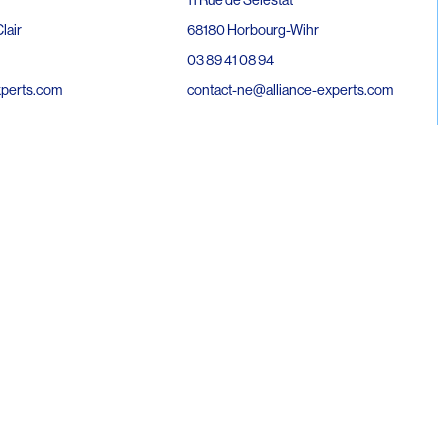
68180 Horbourg-Wihr
lair
03 89 41 08 94
contact-ne@alliance-experts.com
xperts.com