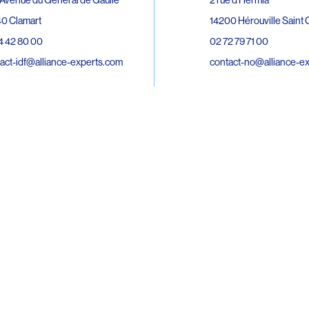
0 Clamart
14200 Hérouville Saint C
4 42 80 00
02 72 79 71 00
act-idf@alliance-experts.com
contact-no@alliance-e
ue André Lardy Cuves de la Mare
C
8 Sainte-Marie
2 15 02 51
act-oi@alliance-experts.com