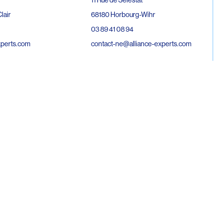
68180 Horbourg-Wihr
lair
03 89 41 08 94
contact-ne@alliance-experts.com
xperts.com