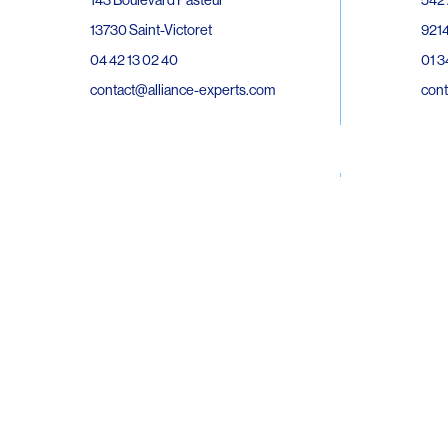
143 Boulevard Pasteur
9214
13730 Saint-Victoret
01 3
04 42 13 02 40
cont
contact@alliance-experts.com
30 R
296 Avenue Jean Rieux
Bat 
31500 Toulouse
9743
05 62 47 36 20
02 6
contact-so@alliance-experts.com
cont