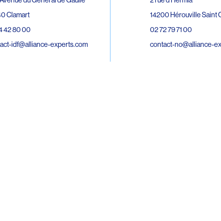
0 Clamart
14200 Hérouville Saint C
4 42 80 00
02 72 79 71 00
act-idf@alliance-experts.com
contact-no@alliance-e
ue André Lardy Cuves de la Mare
C
8 Sainte-Marie
2 15 02 51
act-oi@alliance-experts.com