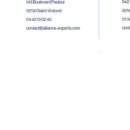
542 
143 Boulevard Pasteur
9214
13730 Saint-Victoret
01 3
04 42 13 02 40
cont
contact@alliance-experts.com
30 R
296 Avenue Jean Rieux
Bat 
31500 Toulouse
9743
05 62 47 36 20
02 6
contact-so@alliance-experts.com
cont