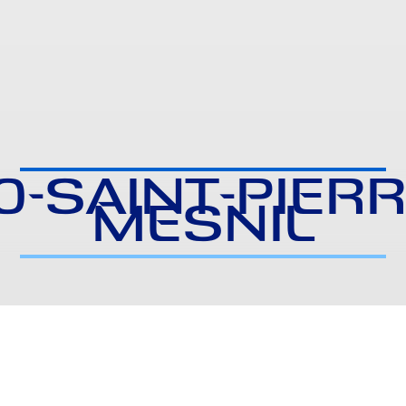
0-SAINT-PIERR
MESNIL