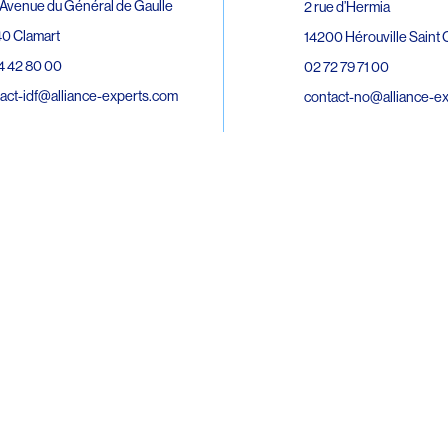
Avenue du Général de Gaulle
2 rue d’Hermia
0 Clamart
14200 Hérouville Saint C
4 42 80 00
02 72 79 71 00
act-idf@alliance-experts.com
contact-no@alliance-e
ue André Lardy Cuves de la Mare
C
8 Sainte-Marie
2 15 02 51
act-oi@alliance-experts.com