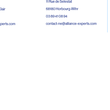
11 Rue de Selestat
68180 Horbourg-Wihr
lair
03 89 41 08 94
contact-ne@alliance-experts.com
xperts.com