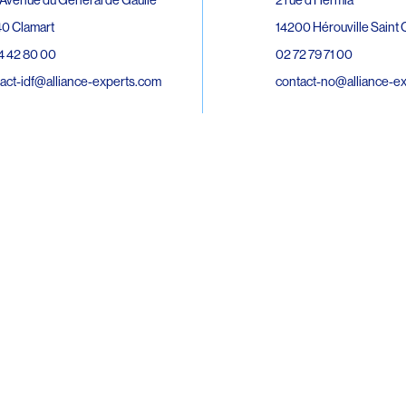
0 Clamart
14200 Hérouville Saint C
4 42 80 00
02 72 79 71 00
act-idf@alliance-experts.com
contact-no@alliance-e
ue André Lardy Cuves de la Mare
C
8 Sainte-Marie
2 15 02 51
act-oi@alliance-experts.com