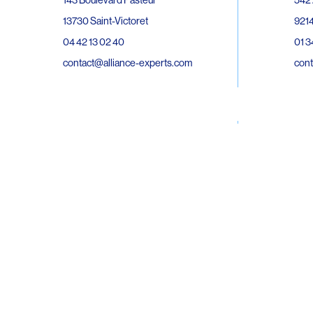
143 Boulevard Pasteur
9214
13730 Saint-Victoret
01 3
04 42 13 02 40
cont
contact@alliance-experts.com
30 R
296 Avenue Jean Rieux
Bat 
31500 Toulouse
9743
05 62 47 36 20
02 6
contact-so@alliance-experts.com
cont