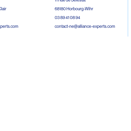
68180 Horbourg-Wihr
lair
03 89 41 08 94
contact-ne@alliance-experts.com
xperts.com