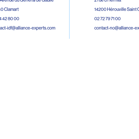
0 Clamart
14200 Hérouville Saint C
4 42 80 00
02 72 79 71 00
act-idf@alliance-experts.com
contact-no@alliance-e
ue André Lardy Cuves de la Mare
C
8 Sainte-Marie
2 15 02 51
act-oi@alliance-experts.com