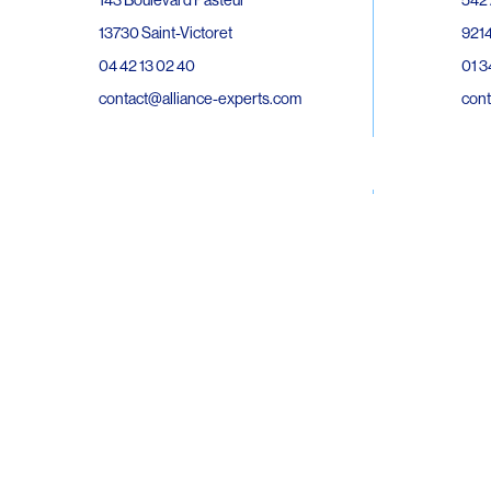
143 Boulevard Pasteur
9214
13730 Saint-Victoret
01 3
04 42 13 02 40
cont
contact@alliance-experts.com
30 R
296 Avenue Jean Rieux
Bat 
31500 Toulouse
9743
05 62 47 36 20
02 6
contact-so@alliance-experts.com
cont