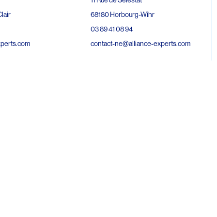
68180 Horbourg-Wihr
lair
03 89 41 08 94
contact-ne@alliance-experts.com
xperts.com