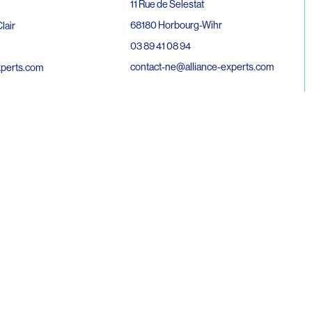
11 Rue de Selestat
68180 Horbourg-Wihr
lair
03 89 41 08 94
contact-ne@alliance-experts.com
xperts.com