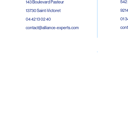
542 
143 Boulevard Pasteur
9214
13730 Saint-Victoret
01 3
04 42 13 02 40
cont
contact@alliance-experts.com
30 R
296 Avenue Jean Rieux
Bat 
31500 Toulouse
9743
05 62 47 36 20
02 6
contact-so@alliance-experts.com
cont