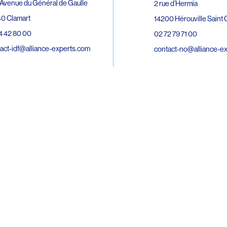
Avenue du Général de Gaulle
2 rue d’Hermia
0 Clamart
14200 Hérouville Saint C
4 42 80 00
02 72 79 71 00
act-idf@alliance-experts.com
contact-no@alliance-e
ue André Lardy Cuves de la Mare
C
8 Sainte-Marie
2 15 02 51
act-oi@alliance-experts.com