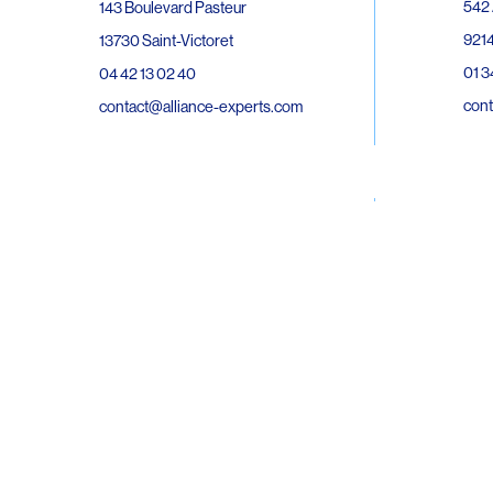
542 
143 Boulevard Pasteur
9214
13730 Saint-Victoret
01 3
04 42 13 02 40
cont
contact@alliance-experts.com
30 R
296 Avenue Jean Rieux
Bat 
31500 Toulouse
9743
05 62 47 36 20
02 6
contact-so@alliance-experts.com
cont