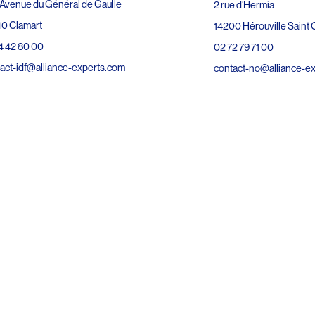
Avenue du Général de Gaulle
2 rue d’Hermia
0 Clamart
14200 Hérouville Saint C
4 42 80 00
02 72 79 71 00
act-idf@alliance-experts.com
contact-no@alliance-e
ue André Lardy Cuves de la Mare
C
8 Sainte-Marie
2 15 02 51
act-oi@alliance-experts.com