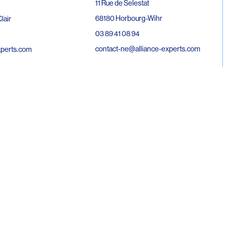
11 Rue de Selestat
68180 Horbourg-Wihr
lair
03 89 41 08 94
contact-ne@alliance-experts.com
xperts.com