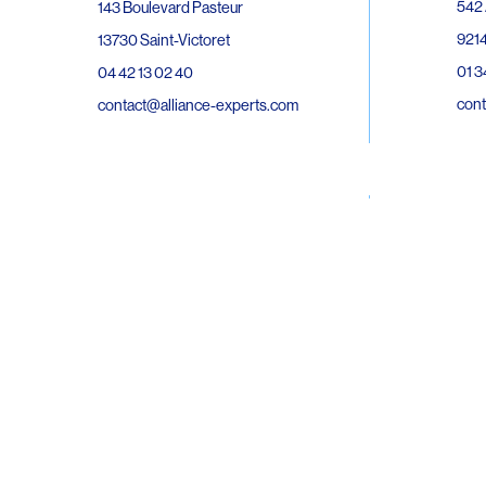
542 
143 Boulevard Pasteur
9214
13730 Saint-Victoret
01 3
04 42 13 02 40
cont
contact@alliance-experts.com
30 R
296 Avenue Jean Rieux
Bat 
31500 Toulouse
9743
05 62 47 36 20
02 6
contact-so@alliance-experts.com
cont