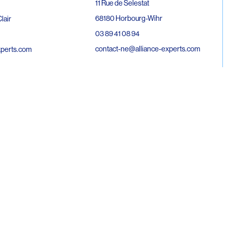
11 Rue de Selestat
68180 Horbourg-Wihr
lair
03 89 41 08 94
contact-ne@alliance-experts.com
xperts.com