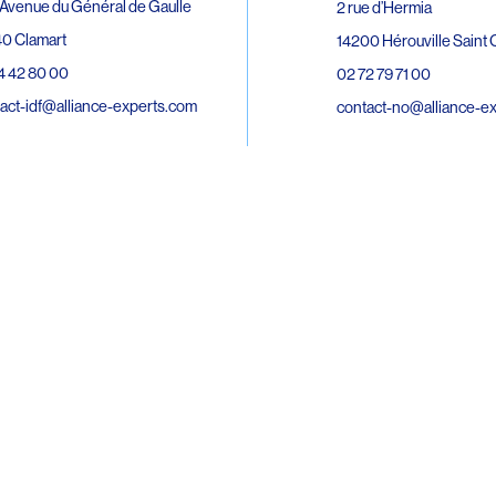
Avenue du Général de Gaulle
2 rue d’Hermia
0 Clamart
14200 Hérouville Saint C
4 42 80 00
02 72 79 71 00
act-idf@alliance-experts.com
contact-no@alliance-e
ue André Lardy Cuves de la Mare
C
8 Sainte-Marie
2 15 02 51
act-oi@alliance-experts.com