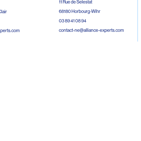
11 Rue de Selestat
68180 Horbourg-Wihr
lair
03 89 41 08 94
contact-ne@alliance-experts.com
xperts.com