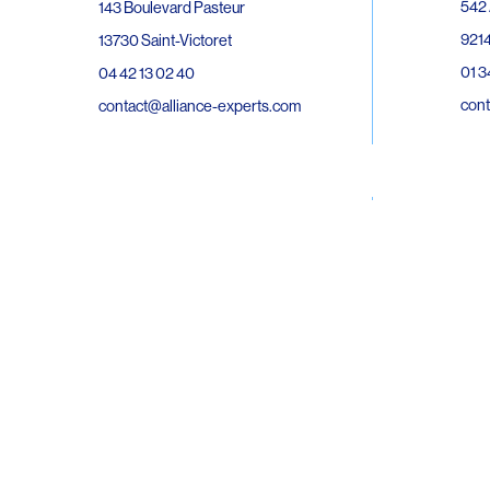
542 
143 Boulevard Pasteur
9214
13730 Saint-Victoret
01 3
04 42 13 02 40
cont
contact@alliance-experts.com
30 R
296 Avenue Jean Rieux
Bat 
31500 Toulouse
9743
05 62 47 36 20
02 6
contact-so@alliance-experts.com
cont