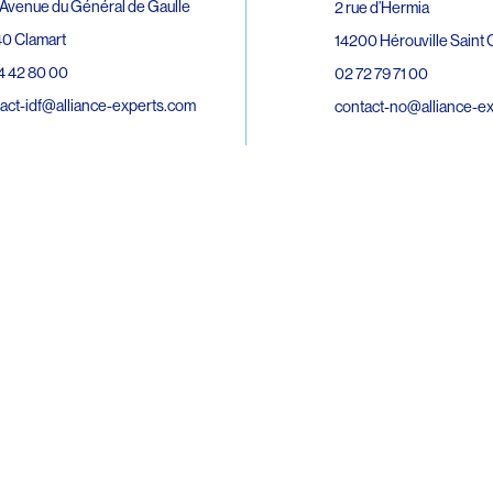
Avenue du Général de Gaulle
2 rue d’Hermia
0 Clamart
14200 Hérouville Saint C
4 42 80 00
02 72 79 71 00
act-idf@alliance-experts.com
contact-no@alliance-e
ue André Lardy Cuves de la Mare
C
8 Sainte-Marie
2 15 02 51
act-oi@alliance-experts.com