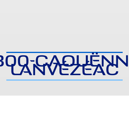
300-CAOUËNN
LANVÉZÉAC