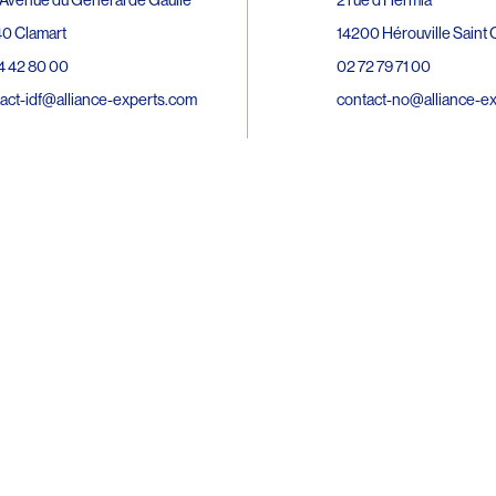
0 Clamart
14200 Hérouville Saint C
4 42 80 00
02 72 79 71 00
act-idf@alliance-experts.com
contact-no@alliance-e
ue André Lardy Cuves de la Mare
C
8 Sainte-Marie
2 15 02 51
act-oi@alliance-experts.com