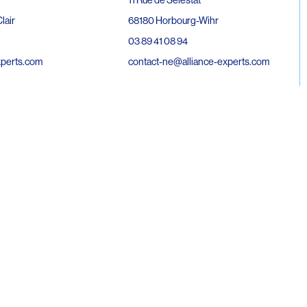
68180 Horbourg-Wihr
lair
03 89 41 08 94
contact-ne@alliance-experts.com
xperts.com