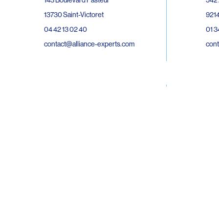
143 Boulevard Pasteur
9214
13730 Saint-Victoret
01 3
04 42 13 02 40
cont
contact@alliance-experts.com
30 R
296 Avenue Jean Rieux
Bat 
31500 Toulouse
9743
05 62 47 36 20
02 6
contact-so@alliance-experts.com
cont