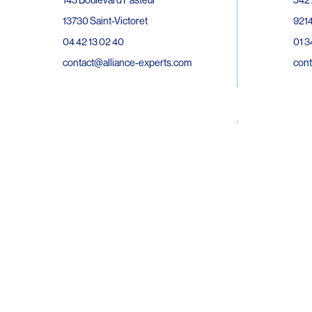
143 Boulevard Pasteur
9214
13730 Saint-Victoret
01 3
04 42 13 02 40
cont
contact@alliance-experts.com
30 R
296 Avenue Jean Rieux
Bat 
31500 Toulouse
9743
05 62 47 36 20
02 6
contact-so@alliance-experts.com
cont