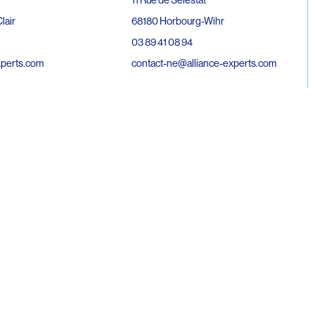
68180 Horbourg-Wihr
lair
03 89 41 08 94
contact-ne@alliance-experts.com
xperts.com