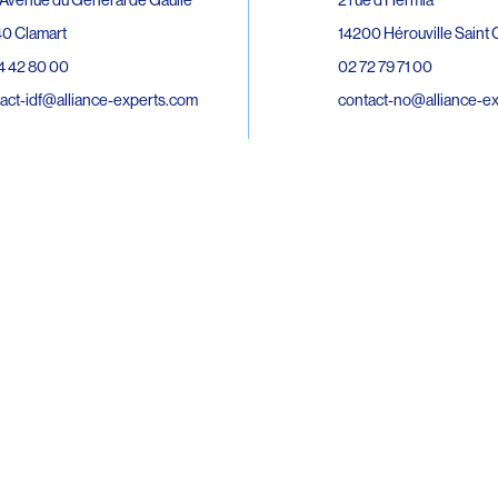
0 Clamart
14200 Hérouville Saint C
4 42 80 00
02 72 79 71 00
act-idf@alliance-experts.com
contact-no@alliance-e
ue André Lardy Cuves de la Mare
C
8 Sainte-Marie
2 15 02 51
act-oi@alliance-experts.com