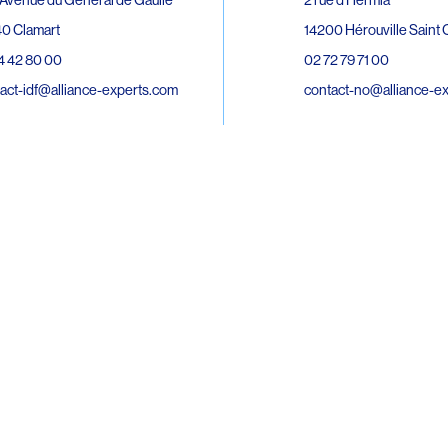
0 Clamart
14200 Hérouville Saint C
4 42 80 00
02 72 79 71 00
act-idf@alliance-experts.com
contact-no@alliance-e
ue André Lardy Cuves de la Mare
C
8 Sainte-Marie
2 15 02 51
act-oi@alliance-experts.com