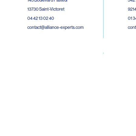
143 Boulevard Pasteur
9214
13730 Saint-Victoret
01 3
04 42 13 02 40
cont
contact@alliance-experts.com
30 R
296 Avenue Jean Rieux
Bat 
31500 Toulouse
9743
05 62 47 36 20
02 6
contact-so@alliance-experts.com
cont