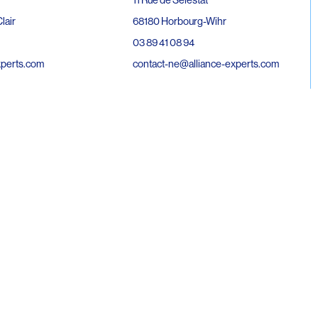
68180 Horbourg-Wihr
lair
03 89 41 08 94
contact-ne@alliance-experts.com
xperts.com