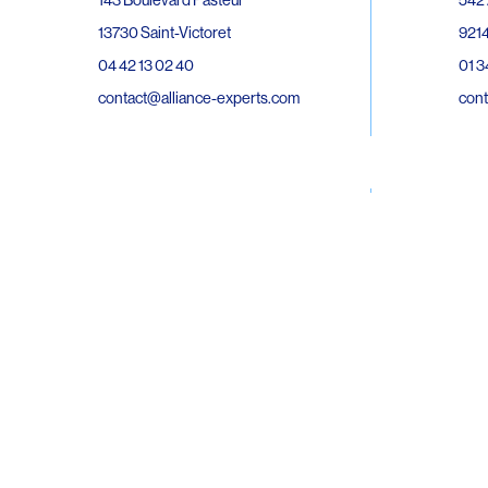
143 Boulevard Pasteur
9214
13730 Saint-Victoret
01 3
04 42 13 02 40
cont
contact@alliance-experts.com
30 R
296 Avenue Jean Rieux
Bat 
31500 Toulouse
9743
05 62 47 36 20
02 6
contact-so@alliance-experts.com
cont