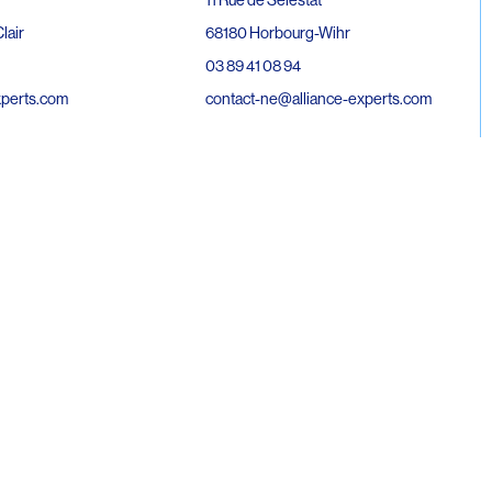
68180 Horbourg-Wihr
lair
03 89 41 08 94
contact-ne@alliance-experts.com
xperts.com