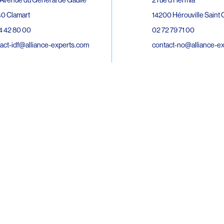
0 Clamart
14200 Hérouville Saint C
4 42 80 00
02 72 79 71 00
act-idf@alliance-experts.com
contact-no@alliance-e
ue André Lardy Cuves de la Mare
C
8 Sainte-Marie
2 15 02 51
act-oi@alliance-experts.com