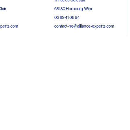
68180 Horbourg-Wihr
lair
03 89 41 08 94
contact-ne@alliance-experts.com
xperts.com