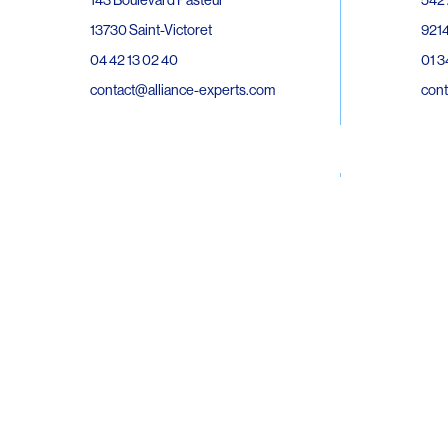
143 Boulevard Pasteur
9214
13730 Saint-Victoret
01 3
04 42 13 02 40
cont
contact@alliance-experts.com
30 R
296 Avenue Jean Rieux
Bat 
31500 Toulouse
9743
05 62 47 36 20
02 6
contact-so@alliance-experts.com
cont