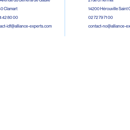
0 Clamart
14200 Hérouville Saint C
4 42 80 00
02 72 79 71 00
act-idf@alliance-experts.com
contact-no@alliance-e
ue André Lardy Cuves de la Mare
C
8 Sainte-Marie
2 15 02 51
act-oi@alliance-experts.com