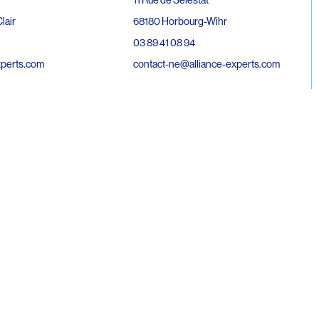
68180 Horbourg-Wihr
lair
03 89 41 08 94
contact-ne@alliance-experts.com
xperts.com