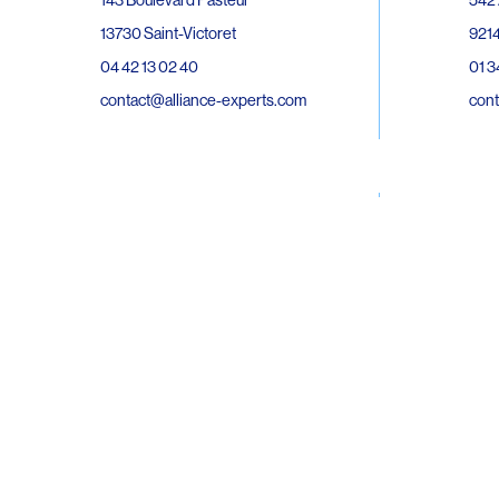
143 Boulevard Pasteur
9214
13730 Saint-Victoret
01 3
04 42 13 02 40
cont
contact@alliance-experts.com
30 R
296 Avenue Jean Rieux
Bat 
31500 Toulouse
9743
05 62 47 36 20
02 6
contact-so@alliance-experts.com
cont