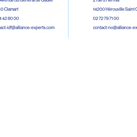
0 Clamart
14200 Hérouville Saint C
4 42 80 00
02 72 79 71 00
act-idf@alliance-experts.com
contact-no@alliance-e
ue André Lardy Cuves de la Mare
C
8 Sainte-Marie
2 15 02 51
act-oi@alliance-experts.com