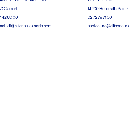
0 Clamart
14200 Hérouville Saint C
4 42 80 00
02 72 79 71 00
act-idf@alliance-experts.com
contact-no@alliance-e
ue André Lardy Cuves de la Mare
C
8 Sainte-Marie
2 15 02 51
act-oi@alliance-experts.com