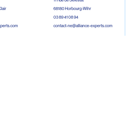
68180 Horbourg-Wihr
lair
03 89 41 08 94
contact-ne@alliance-experts.com
xperts.com