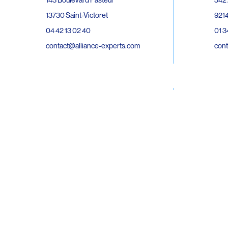
143 Boulevard Pasteur
9214
13730 Saint-Victoret
01 3
04 42 13 02 40
cont
contact@alliance-experts.com
30 R
296 Avenue Jean Rieux
Bat 
31500 Toulouse
9743
05 62 47 36 20
02 6
contact-so@alliance-experts.com
cont