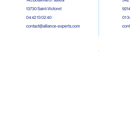
143 Boulevard Pasteur
9214
13730 Saint-Victoret
01 3
04 42 13 02 40
cont
contact@alliance-experts.com
30 R
296 Avenue Jean Rieux
Bat 
31500 Toulouse
9743
05 62 47 36 20
02 6
contact-so@alliance-experts.com
cont