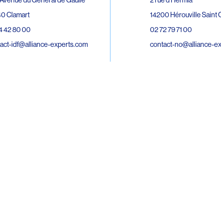
0 Clamart
14200 Hérouville Saint C
4 42 80 00
02 72 79 71 00
act-idf@alliance-experts.com
contact-no@alliance-e
ue André Lardy Cuves de la Mare
C
8 Sainte-Marie
2 15 02 51
act-oi@alliance-experts.com