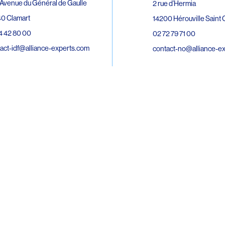
Avenue du Général de Gaulle
2 rue d’Hermia
0 Clamart
14200 Hérouville Saint C
4 42 80 00
02 72 79 71 00
act-idf@alliance-experts.com
contact-no@alliance-e
ue André Lardy Cuves de la Mare
C
8 Sainte-Marie
2 15 02 51
act-oi@alliance-experts.com