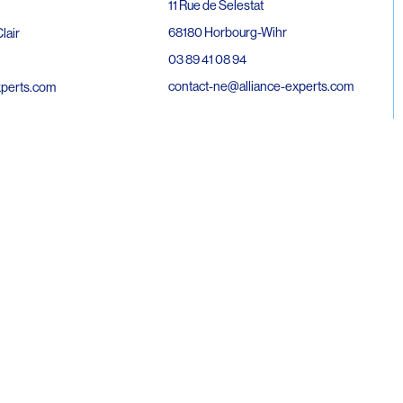
11 Rue de Selestat
68180 Horbourg-Wihr
lair
03 89 41 08 94
contact-ne@alliance-experts.com
xperts.com