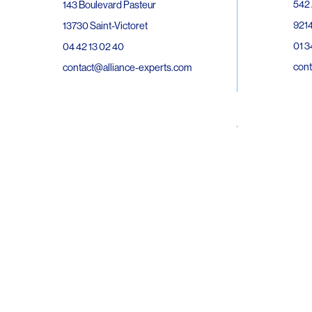
542 
143 Boulevard Pasteur
9214
13730 Saint-Victoret
01 3
04 42 13 02 40
cont
contact@alliance-experts.com
30 R
296 Avenue Jean Rieux
Bat 
31500 Toulouse
9743
05 62 47 36 20
02 6
contact-so@alliance-experts.com
cont