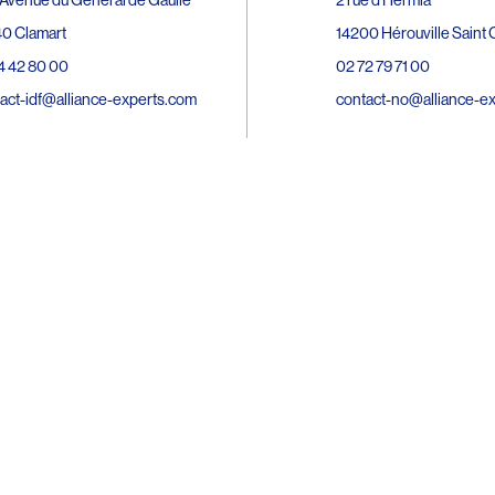
0 Clamart
14200 Hérouville Saint C
4 42 80 00
02 72 79 71 00
act-idf@alliance-experts.com
contact-no@alliance-e
ue André Lardy Cuves de la Mare
C
8 Sainte-Marie
2 15 02 51
act-oi@alliance-experts.com