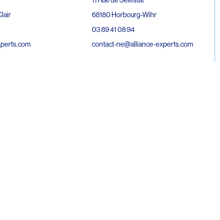
68180 Horbourg-Wihr
lair
03 89 41 08 94
contact-ne@alliance-experts.com
xperts.com