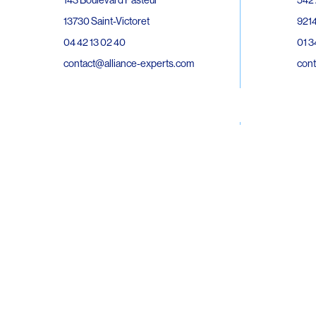
143 Boulevard Pasteur
9214
13730 Saint-Victoret
01 3
04 42 13 02 40
cont
contact@alliance-experts.com
30 R
296 Avenue Jean Rieux
Bat 
31500 Toulouse
9743
05 62 47 36 20
02 6
contact-so@alliance-experts.com
cont