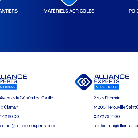
ANTIERS
MATÉRIELS AGRICOLES
POI
Avenue du Général de Gaulle
2 rue d’Hermia
0 Clamart
14200 Hérouville Saint C
4 42 80 00
02 72 79 71 00
act-idf@alliance-experts.com
contact-no@alliance-e