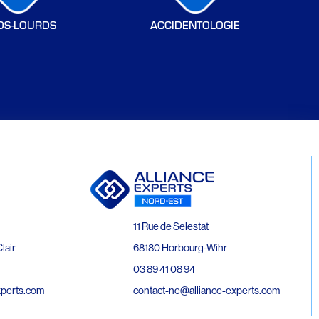
DS-LOURDS
ACCIDENTOLOGIE
11 Rue de Selestat
68180 Horbourg-Wihr
lair
03 89 41 08 94
contact-ne@alliance-experts.com
xperts.com