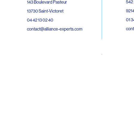
542 
143 Boulevard Pasteur
9214
13730 Saint-Victoret
01 3
04 42 13 02 40
cont
contact@alliance-experts.com
30 R
296 Avenue Jean Rieux
Bat 
31500 Toulouse
9743
05 62 47 36 20
02 6
contact-so@alliance-experts.com
cont