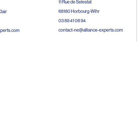
11 Rue de Selestat
68180 Horbourg-Wihr
lair
03 89 41 08 94
contact-ne@alliance-experts.com
xperts.com