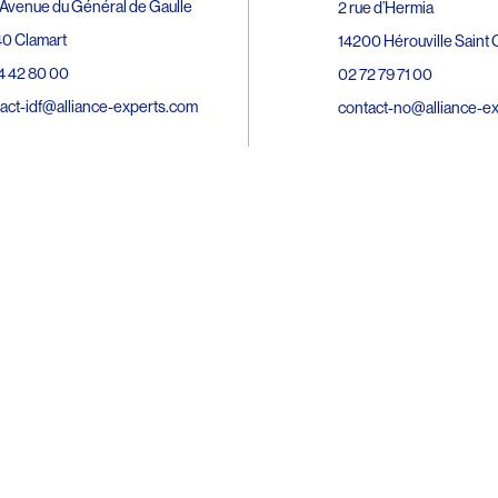
Avenue du Général de Gaulle
2 rue d’Hermia
0 Clamart
14200 Hérouville Saint C
4 42 80 00
02 72 79 71 00
act-idf@alliance-experts.com
contact-no@alliance-e
ue André Lardy Cuves de la Mare
C
8 Sainte-Marie
2 15 02 51
act-oi@alliance-experts.com