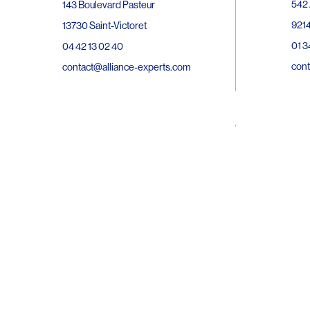
542 
143 Boulevard Pasteur
9214
13730 Saint-Victoret
01 3
04 42 13 02 40
cont
contact@alliance-experts.com
30 R
296 Avenue Jean Rieux
Bat 
31500 Toulouse
9743
05 62 47 36 20
02 6
contact-so@alliance-experts.com
cont