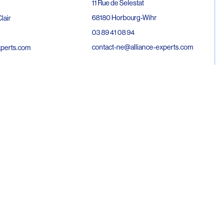
11 Rue de Selestat
68180 Horbourg-Wihr
lair
03 89 41 08 94
contact-ne@alliance-experts.com
xperts.com