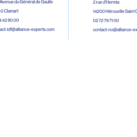
Avenue du Général de Gaulle
2 rue d’Hermia
0 Clamart
14200 Hérouville Saint C
4 42 80 00
02 72 79 71 00
act-idf@alliance-experts.com
contact-no@alliance-e
ue André Lardy Cuves de la Mare
C
8 Sainte-Marie
2 15 02 51
act-oi@alliance-experts.com