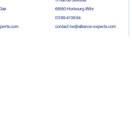
68180 Horbourg-Wihr
lair
03 89 41 08 94
contact-ne@alliance-experts.com
xperts.com