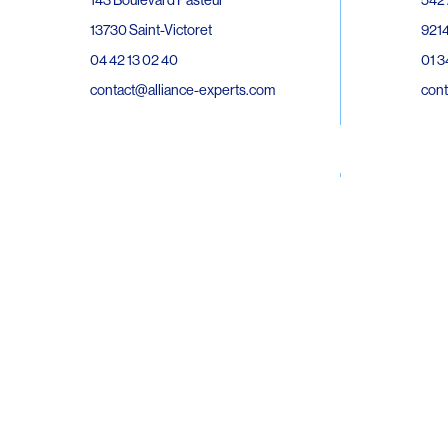
143 Boulevard Pasteur
9214
13730 Saint-Victoret
01 3
04 42 13 02 40
cont
contact@alliance-experts.com
30 R
296 Avenue Jean Rieux
Bat 
31500 Toulouse
9743
05 62 47 36 20
02 6
contact-so@alliance-experts.com
cont