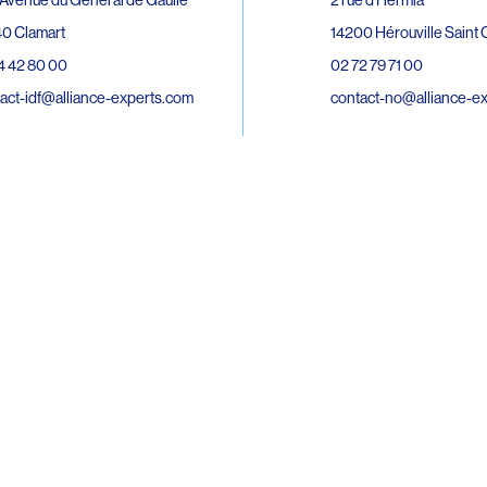
0 Clamart
14200 Hérouville Saint C
4 42 80 00
02 72 79 71 00
act-idf@alliance-experts.com
contact-no@alliance-e
ue André Lardy Cuves de la Mare
C
8 Sainte-Marie
2 15 02 51
act-oi@alliance-experts.com