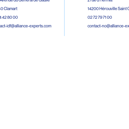
0 Clamart
14200 Hérouville Saint C
4 42 80 00
02 72 79 71 00
act-idf@alliance-experts.com
contact-no@alliance-e
ue André Lardy Cuves de la Mare
C
8 Sainte-Marie
2 15 02 51
act-oi@alliance-experts.com