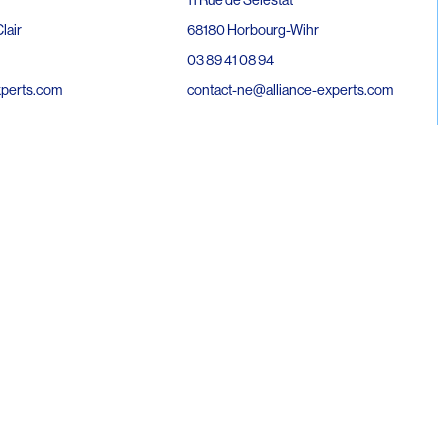
68180 Horbourg-Wihr
lair
03 89 41 08 94
contact-ne@alliance-experts.com
xperts.com