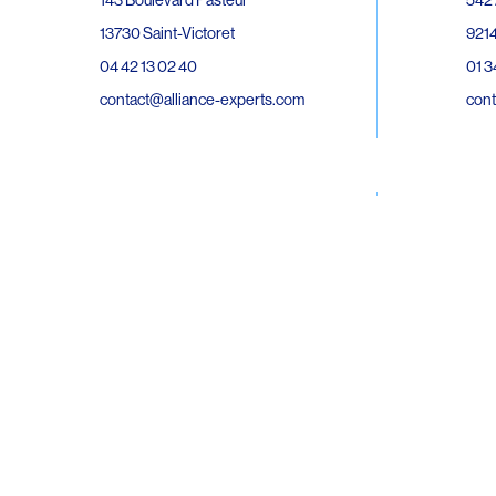
143 Boulevard Pasteur
9214
13730 Saint-Victoret
01 3
04 42 13 02 40
cont
contact@alliance-experts.com
30 R
296 Avenue Jean Rieux
Bat 
31500 Toulouse
9743
05 62 47 36 20
02 6
contact-so@alliance-experts.com
cont