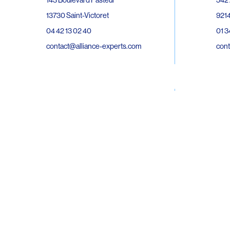
143 Boulevard Pasteur
9214
13730 Saint-Victoret
01 3
04 42 13 02 40
cont
contact@alliance-experts.com
30 R
296 Avenue Jean Rieux
Bat 
31500 Toulouse
9743
05 62 47 36 20
02 6
contact-so@alliance-experts.com
cont