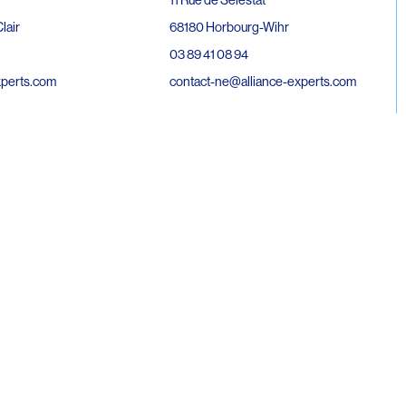
68180 Horbourg-Wihr
lair
03 89 41 08 94
contact-ne@alliance-experts.com
xperts.com