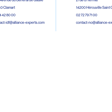
0 Clamart
14200 Hérouville Saint C
4 42 80 00
02 72 79 71 00
act-idf@alliance-experts.com
contact-no@alliance-e
ue André Lardy Cuves de la Mare
C
8 Sainte-Marie
2 15 02 51
act-oi@alliance-experts.com