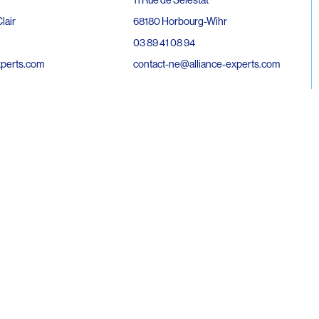
68180 Horbourg-Wihr
lair
03 89 41 08 94
contact-ne@alliance-experts.com
xperts.com