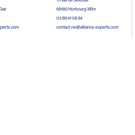
68180 Horbourg-Wihr
lair
03 89 41 08 94
contact-ne@alliance-experts.com
xperts.com