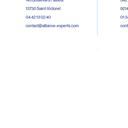
143 Boulevard Pasteur
9214
13730 Saint-Victoret
01 3
04 42 13 02 40
cont
contact@alliance-experts.com
30 R
296 Avenue Jean Rieux
Bat 
31500 Toulouse
9743
05 62 47 36 20
02 6
contact-so@alliance-experts.com
cont