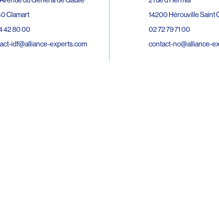
0 Clamart
14200 Hérouville Saint C
4 42 80 00
02 72 79 71 00
act-idf@alliance-experts.com
contact-no@alliance-e
ue André Lardy Cuves de la Mare
C
8 Sainte-Marie
2 15 02 51
act-oi@alliance-experts.com