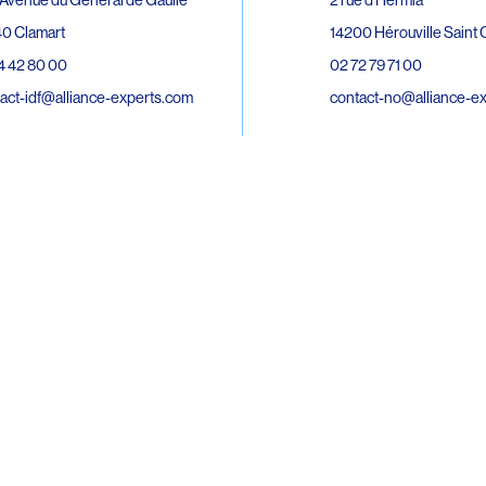
0 Clamart
14200 Hérouville Saint C
4 42 80 00
02 72 79 71 00
act-idf@alliance-experts.com
contact-no@alliance-e
ue André Lardy Cuves de la Mare
C
8 Sainte-Marie
2 15 02 51
act-oi@alliance-experts.com