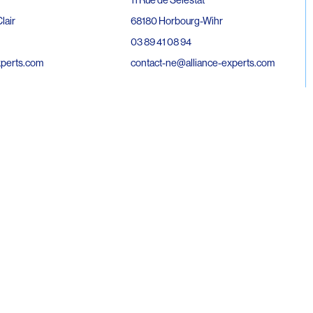
68180 Horbourg-Wihr
lair
03 89 41 08 94
contact-ne@alliance-experts.com
xperts.com