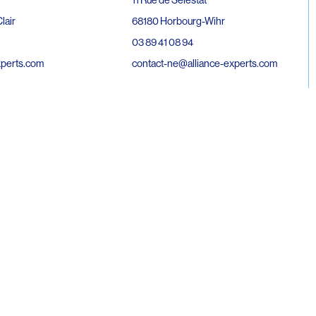
68180 Horbourg-Wihr
lair
03 89 41 08 94
contact-ne@alliance-experts.com
xperts.com