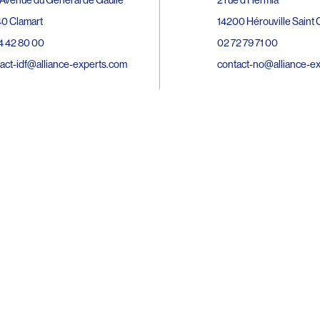
0 Clamart
14200 Hérouville Saint C
4 42 80 00
02 72 79 71 00
act-idf@alliance-experts.com
contact-no@alliance-e
ue André Lardy Cuves de la Mare
C
8 Sainte-Marie
2 15 02 51
act-oi@alliance-experts.com