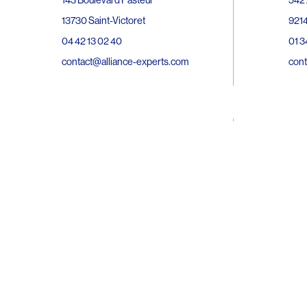
143 Boulevard Pasteur
9214
13730 Saint-Victoret
01 3
04 42 13 02 40
cont
contact@alliance-experts.com
30 R
296 Avenue Jean Rieux
Bat 
31500 Toulouse
9743
05 62 47 36 20
02 6
contact-so@alliance-experts.com
cont