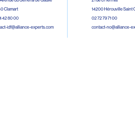
0 Clamart
14200 Hérouville Saint C
4 42 80 00
02 72 79 71 00
act-idf@alliance-experts.com
contact-no@alliance-e
ue André Lardy Cuves de la Mare
C
8 Sainte-Marie
2 15 02 51
act-oi@alliance-experts.com