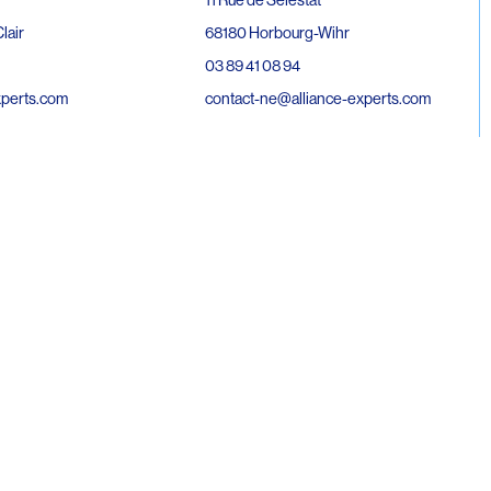
68180 Horbourg-Wihr
lair
03 89 41 08 94
contact-ne@alliance-experts.com
xperts.com