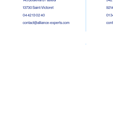
143 Boulevard Pasteur
9214
13730 Saint-Victoret
01 3
04 42 13 02 40
cont
contact@alliance-experts.com
30 R
296 Avenue Jean Rieux
Bat 
31500 Toulouse
9743
05 62 47 36 20
02 6
contact-so@alliance-experts.com
cont