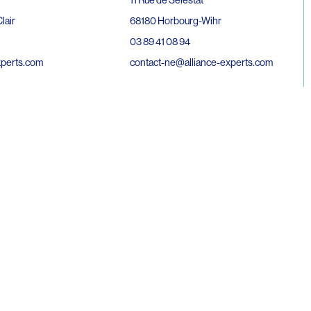
68180 Horbourg-Wihr
lair
03 89 41 08 94
contact-ne@alliance-experts.com
xperts.com