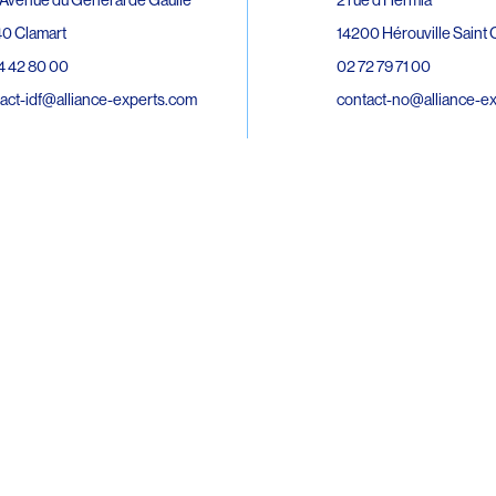
0 Clamart
14200 Hérouville Saint C
4 42 80 00
02 72 79 71 00
act-idf@alliance-experts.com
contact-no@alliance-e
ue André Lardy Cuves de la Mare
C
8 Sainte-Marie
2 15 02 51
act-oi@alliance-experts.com