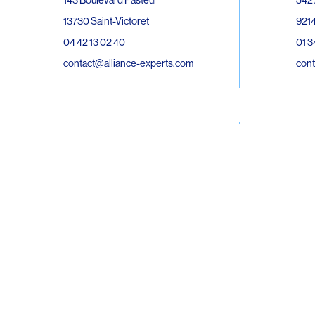
143 Boulevard Pasteur
9214
13730 Saint-Victoret
01 3
04 42 13 02 40
cont
contact@alliance-experts.com
30 R
296 Avenue Jean Rieux
Bat 
31500 Toulouse
9743
05 62 47 36 20
02 6
contact-so@alliance-experts.com
cont