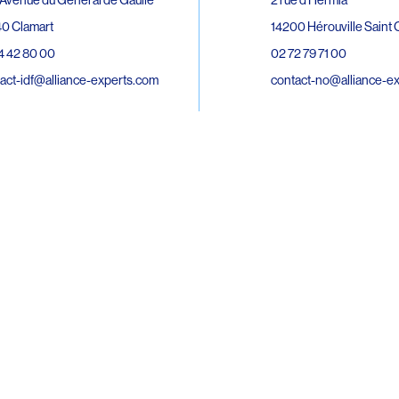
0 Clamart
14200 Hérouville Saint C
4 42 80 00
02 72 79 71 00
act-idf@alliance-experts.com
contact-no@alliance-e
ue André Lardy Cuves de la Mare
C
8 Sainte-Marie
2 15 02 51
act-oi@alliance-experts.com