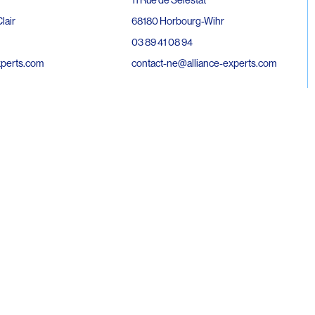
68180 Horbourg-Wihr
lair
03 89 41 08 94
contact-ne@alliance-experts.com
xperts.com