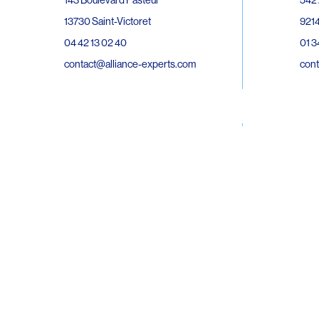
143 Boulevard Pasteur
9214
13730 Saint-Victoret
01 3
04 42 13 02 40
cont
contact@alliance-experts.com
30 R
296 Avenue Jean Rieux
Bat 
31500 Toulouse
9743
05 62 47 36 20
02 6
contact-so@alliance-experts.com
cont