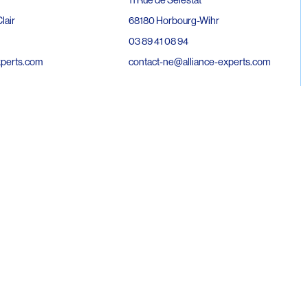
68180 Horbourg-Wihr
lair
03 89 41 08 94
contact-ne@alliance-experts.com
xperts.com