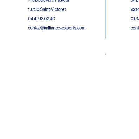
143 Boulevard Pasteur
9214
13730 Saint-Victoret
01 3
04 42 13 02 40
cont
contact@alliance-experts.com
30 R
296 Avenue Jean Rieux
Bat 
31500 Toulouse
9743
05 62 47 36 20
02 6
contact-so@alliance-experts.com
cont