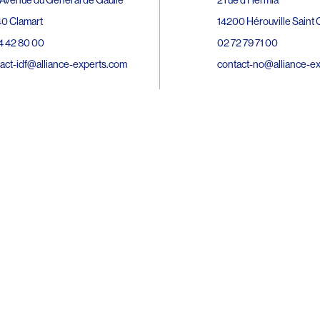
0 Clamart
14200 Hérouville Saint C
4 42 80 00
02 72 79 71 00
act-idf@alliance-experts.com
contact-no@alliance-e
ue André Lardy Cuves de la Mare
C
8 Sainte-Marie
2 15 02 51
act-oi@alliance-experts.com