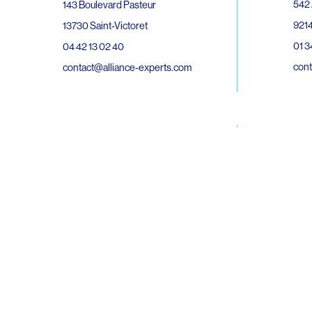
542 
143 Boulevard Pasteur
9214
13730 Saint-Victoret
01 3
04 42 13 02 40
cont
contact@alliance-experts.com
30 R
296 Avenue Jean Rieux
Bat 
31500 Toulouse
9743
05 62 47 36 20
02 6
contact-so@alliance-experts.com
cont