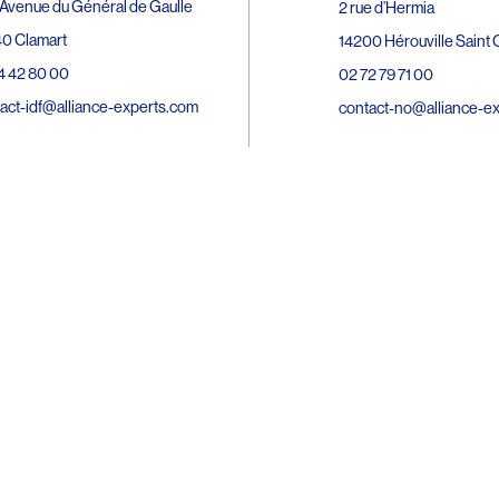
Avenue du Général de Gaulle
2 rue d’Hermia
0 Clamart
14200 Hérouville Saint C
4 42 80 00
02 72 79 71 00
act-idf@alliance-experts.com
contact-no@alliance-e
ue André Lardy Cuves de la Mare
C
8 Sainte-Marie
2 15 02 51
act-oi@alliance-experts.com