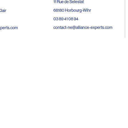
11 Rue de Selestat
68180 Horbourg-Wihr
lair
03 89 41 08 94
contact-ne@alliance-experts.com
xperts.com